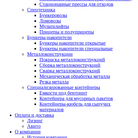
Стационарные прессы для отходов
Спецтехника
Бункеровозы
Ломовозы
Мультилифты
Прицепы и полуприцепы
Бункеры-накопители
Бункеры накопители открытые
Бункеры накопители специальные
Металлоконструкции
Покраска металлоконструкций
Сборка металлоконструкций
Сварка металлоконструкций
Механическая обработка металла
Резка металла
Специализированные контейнеры
Емкости под бентонит
Контейнера для мусорных пакетов
Контейнеры-кюбель для сыпучих
материалов
Оплата и доставка
Лизинг
Авито
О компании
История компании