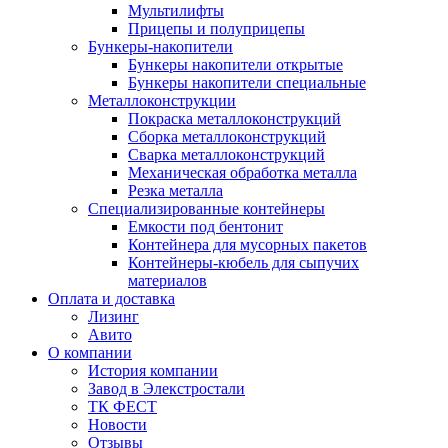
Мультилифты
Прицепы и полуприцепы
Бункеры-накопители
Бункеры накопители открытые
Бункеры накопители специальные
Металлоконструкции
Покраска металлоконструкций
Сборка металлоконструкций
Сварка металлоконструкций
Механическая обработка металла
Резка металла
Специализированные контейнеры
Емкости под бентонит
Контейнера для мусорных пакетов
Контейнеры-кюбель для сыпучих
материалов
Оплата и доставка
Лизинг
Авито
О компании
История компании
Завод в Элекстростали
ТК ФЕСТ
Новости
Отзывы