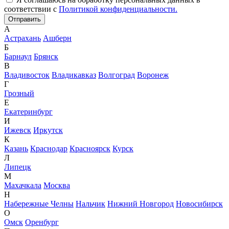
соответствии с
Политикой конфиденциальности.
А
Астрахань
Ашберн
Б
Барнаул
Брянск
В
Владивосток
Владикавказ
Волгоград
Воронеж
Г
Грозный
Е
Екатеринбург
И
Ижевск
Иркутск
К
Казань
Краснодар
Красноярск
Курск
Л
Липецк
М
Махачкала
Москва
Н
Набережные Челны
Нальчик
Нижний Новгород
Новосибирск
О
Омск
Оренбург