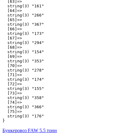
  [63]=>

  string(3) "161"

  [64]=>

  string(3) "266"

  [65]=>

  string(3) "367"

  [66]=>

  string(3) "173"

  [67]=>

  string(3) "294"

  [68]=>

  string(3) "154"

  [69]=>

  string(3) "353"

  [70]=>

  string(3) "278"

  [71]=>

  string(3) "174"

  [72]=>

  string(3) "155"

  [73]=>

  string(3) "358"

  [74]=>

  string(3) "366"

  [75]=>

  string(3) "176"

Бункеровоз FAW 5.5 тонн