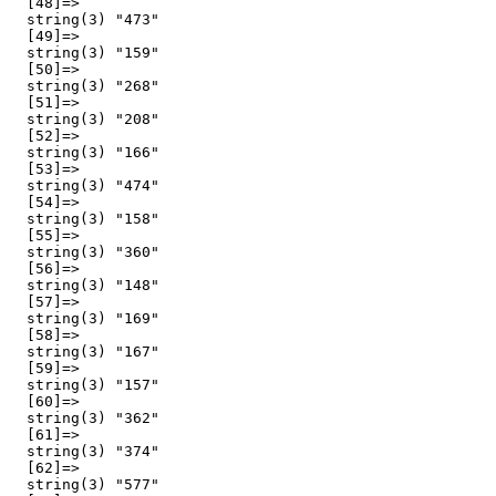
  [48]=>

  string(3) "473"

  [49]=>

  string(3) "159"

  [50]=>

  string(3) "268"

  [51]=>

  string(3) "208"

  [52]=>

  string(3) "166"

  [53]=>

  string(3) "474"

  [54]=>

  string(3) "158"

  [55]=>

  string(3) "360"

  [56]=>

  string(3) "148"

  [57]=>

  string(3) "169"

  [58]=>

  string(3) "167"

  [59]=>

  string(3) "157"

  [60]=>

  string(3) "362"

  [61]=>

  string(3) "374"

  [62]=>

  string(3) "577"
