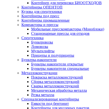
Контейнер для перевозки БИООТХОДОВ
Контейнеры ОПЕНТОП
Кузова для спецтехники
Контейнеры под пресс
Контейнеры промышленные
Компакторы и прессы
Мобильные пресскомпакторы (Моноблоки)
Стационарные прессы для отходов
Спецтехника
Бункеровозы
Ломовозы
Мультилифты
Прицепы и полуприцепы
Бункеры-накопители
Бункеры накопители открытые
Бункеры накопители специальные
Металлоконструкции
Покраска металлоконструкций
Сборка металлоконструкций
Сварка металлоконструкций
Механическая обработка металла
Резка металла
Специализированные контейнеры
Емкости под бентонит
Контейнера для мусорных пакетов