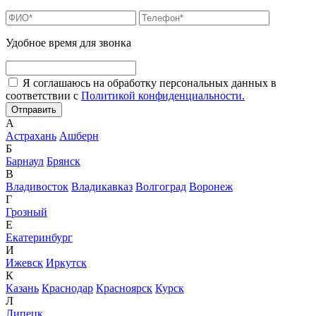
Удобное время для звонка
Я соглашаюсь на обработку персональных данных в
соответствии с
Политикой конфиденциальности.
А
Астрахань
Ашберн
Б
Барнаул
Брянск
В
Владивосток
Владикавказ
Волгоград
Воронеж
Г
Грозный
Е
Екатеринбург
И
Ижевск
Иркутск
К
Казань
Краснодар
Красноярск
Курск
Л
Липецк