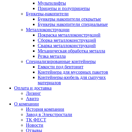
Мультилифты
Прицепы и полуприцепы
Бункеры-накопители
Бункеры накопители открытые
Бункеры накопители специальные
Металлоконструкции
Покраска металлоконструкций
Сборка металлоконструкций
Сварка металлоконструкций
Механическая обработка металла
Резка металла
Специализированные контейнеры
Емкости под бентонит
Контейнера для мусорных пакетов
Контейнеры-кюбель для сыпучих
материалов
Оплата и доставка
Лизинг
Авито
О компании
История компании
Завод в Элекстростали
ТК ФЕСТ
Новости
Отзывы