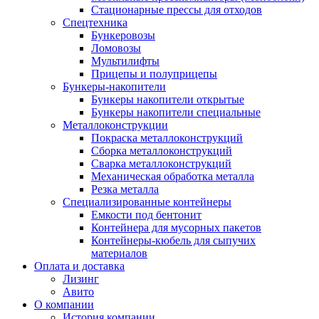
Стационарные прессы для отходов
Спецтехника
Бункеровозы
Ломовозы
Мультилифты
Прицепы и полуприцепы
Бункеры-накопители
Бункеры накопители открытые
Бункеры накопители специальные
Металлоконструкции
Покраска металлоконструкций
Сборка металлоконструкций
Сварка металлоконструкций
Механическая обработка металла
Резка металла
Специализированные контейнеры
Емкости под бентонит
Контейнера для мусорных пакетов
Контейнеры-кюбель для сыпучих
материалов
Оплата и доставка
Лизинг
Авито
О компании
История компании