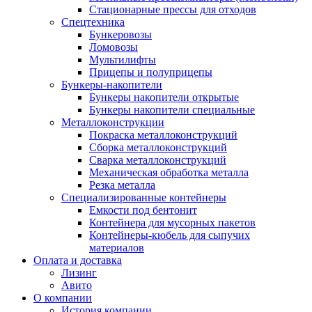
Стационарные прессы для отходов
Спецтехника
Бункеровозы
Ломовозы
Мультилифты
Прицепы и полуприцепы
Бункеры-накопители
Бункеры накопители открытые
Бункеры накопители специальные
Металлоконструкции
Покраска металлоконструкций
Сборка металлоконструкций
Сварка металлоконструкций
Механическая обработка металла
Резка металла
Специализированные контейнеры
Емкости под бентонит
Контейнера для мусорных пакетов
Контейнеры-кюбель для сыпучих
материалов
Оплата и доставка
Лизинг
Авито
О компании
История компании