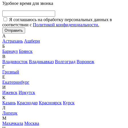
Удобное время для звонка
Я соглашаюсь на обработку персональных данных в
соответствии с
Политикой конфиденциальности.
А
Астрахань
Ашберн
Б
Барнаул
Брянск
В
Владивосток
Владикавказ
Волгоград
Воронеж
Г
Грозный
Е
Екатеринбург
И
Ижевск
Иркутск
К
Казань
Краснодар
Красноярск
Курск
Л
Липецк
М
Махачкала
Москва