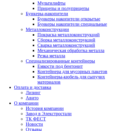
Мультилифты
Прицепы и полуприцепы
Бункеры-накопители
Бункеры накопители открытые
Бункеры накопители специальные
Металлоконструкции
Покраска металлоконструкций
Сборка металлоконструкций
Сварка металлоконструкций
Механическая обработка металла
Резка металла
Специализированные контейнеры
Емкости под бентонит
Контейнера для мусорных пакетов
Контейнеры-кюбель для сыпучих
материалов
Оплата и доставка
Лизинг
Авито
О компании
История компании
Завод в Элекстростали
ТК ФЕСТ
Новости
Отзывы