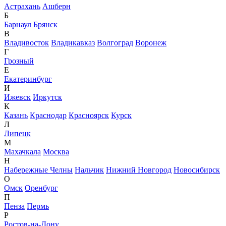
Астрахань
Ашберн
Б
Барнаул
Брянск
В
Владивосток
Владикавказ
Волгоград
Воронеж
Г
Грозный
Е
Екатеринбург
И
Ижевск
Иркутск
К
Казань
Краснодар
Красноярск
Курск
Л
Липецк
М
Махачкала
Москва
Н
Набережные Челны
Нальчик
Нижний Новгород
Новосибирск
О
Омск
Оренбург
П
Пенза
Пермь
Р
Ростов-на-Дону