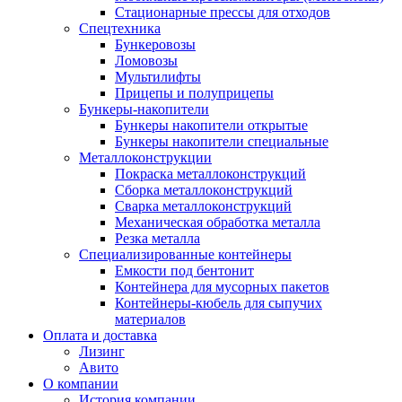
Стационарные прессы для отходов
Спецтехника
Бункеровозы
Ломовозы
Мультилифты
Прицепы и полуприцепы
Бункеры-накопители
Бункеры накопители открытые
Бункеры накопители специальные
Металлоконструкции
Покраска металлоконструкций
Сборка металлоконструкций
Сварка металлоконструкций
Механическая обработка металла
Резка металла
Специализированные контейнеры
Емкости под бентонит
Контейнера для мусорных пакетов
Контейнеры-кюбель для сыпучих
материалов
Оплата и доставка
Лизинг
Авито
О компании
История компании