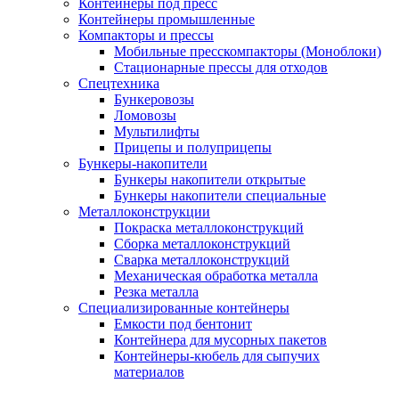
Контейнеры под пресс
Контейнеры промышленные
Компакторы и прессы
Мобильные пресскомпакторы (Моноблоки)
Стационарные прессы для отходов
Спецтехника
Бункеровозы
Ломовозы
Мультилифты
Прицепы и полуприцепы
Бункеры-накопители
Бункеры накопители открытые
Бункеры накопители специальные
Металлоконструкции
Покраска металлоконструкций
Сборка металлоконструкций
Сварка металлоконструкций
Механическая обработка металла
Резка металла
Специализированные контейнеры
Емкости под бентонит
Контейнера для мусорных пакетов
Контейнеры-кюбель для сыпучих
материалов