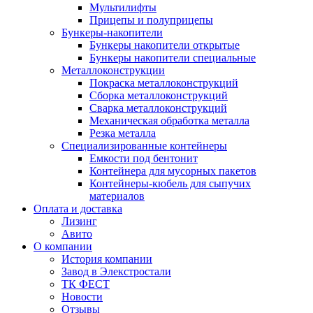
Мультилифты
Прицепы и полуприцепы
Бункеры-накопители
Бункеры накопители открытые
Бункеры накопители специальные
Металлоконструкции
Покраска металлоконструкций
Сборка металлоконструкций
Сварка металлоконструкций
Механическая обработка металла
Резка металла
Специализированные контейнеры
Емкости под бентонит
Контейнера для мусорных пакетов
Контейнеры-кюбель для сыпучих
материалов
Оплата и доставка
Лизинг
Авито
О компании
История компании
Завод в Элекстростали
ТК ФЕСТ
Новости
Отзывы