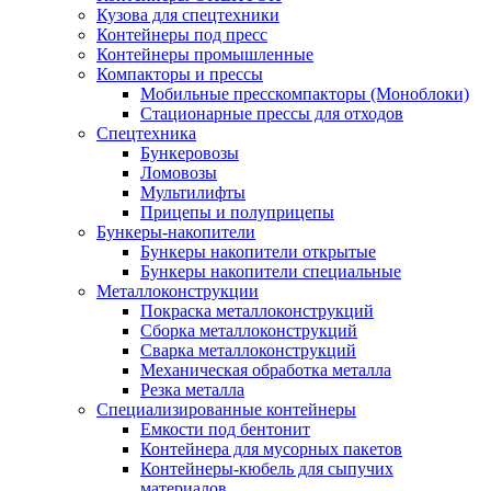
Кузова для спецтехники
Контейнеры под пресс
Контейнеры промышленные
Компакторы и прессы
Мобильные пресскомпакторы (Моноблоки)
Стационарные прессы для отходов
Спецтехника
Бункеровозы
Ломовозы
Мультилифты
Прицепы и полуприцепы
Бункеры-накопители
Бункеры накопители открытые
Бункеры накопители специальные
Металлоконструкции
Покраска металлоконструкций
Сборка металлоконструкций
Сварка металлоконструкций
Механическая обработка металла
Резка металла
Специализированные контейнеры
Емкости под бентонит
Контейнера для мусорных пакетов
Контейнеры-кюбель для сыпучих
материалов