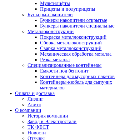
Мультилифты
Прицепы и полуприцепы
Бункеры-накопители
Бункеры накопители открытые
Бункеры накопители специальные
Металлоконструкции
Покраска металлоконструкций
Сборка металлоконструкций
Сварка металлоконструкций
Механическая обработка металла
Резка металла
Специализированные контейнеры
Емкости под бентонит
Контейнера для мусорных пакетов
Контейнеры-кюбель для сыпучих
материалов
Оплата и доставка
Лизинг
Авито
О компании
История компании
Завод в Элекстростали
ТК ФЕСТ
Новости
Отзывы