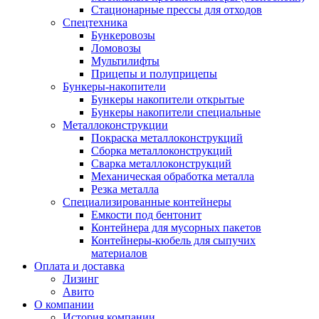
Стационарные прессы для отходов
Спецтехника
Бункеровозы
Ломовозы
Мультилифты
Прицепы и полуприцепы
Бункеры-накопители
Бункеры накопители открытые
Бункеры накопители специальные
Металлоконструкции
Покраска металлоконструкций
Сборка металлоконструкций
Сварка металлоконструкций
Механическая обработка металла
Резка металла
Специализированные контейнеры
Емкости под бентонит
Контейнера для мусорных пакетов
Контейнеры-кюбель для сыпучих
материалов
Оплата и доставка
Лизинг
Авито
О компании
История компании