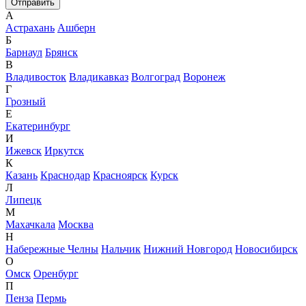
А
Астрахань
Ашберн
Б
Барнаул
Брянск
В
Владивосток
Владикавказ
Волгоград
Воронеж
Г
Грозный
Е
Екатеринбург
И
Ижевск
Иркутск
К
Казань
Краснодар
Красноярск
Курск
Л
Липецк
М
Махачкала
Москва
Н
Набережные Челны
Нальчик
Нижний Новгород
Новосибирск
О
Омск
Оренбург
П
Пенза
Пермь