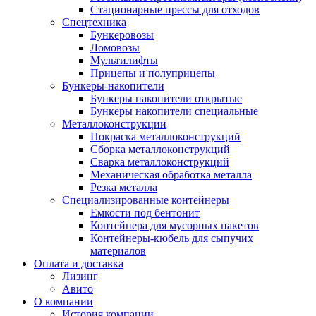
Стационарные прессы для отходов
Спецтехника
Бункеровозы
Ломовозы
Мультилифты
Прицепы и полуприцепы
Бункеры-накопители
Бункеры накопители открытые
Бункеры накопители специальные
Металлоконструкции
Покраска металлоконструкций
Сборка металлоконструкций
Сварка металлоконструкций
Механическая обработка металла
Резка металла
Специализированные контейнеры
Емкости под бентонит
Контейнера для мусорных пакетов
Контейнеры-кюбель для сыпучих
материалов
Оплата и доставка
Лизинг
Авито
О компании
История компании