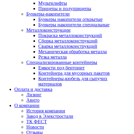
Мультилифты
Прицепы и полуприцепы
Бункеры-накопители
Бункеры накопители открытые
Бункеры накопители специальные
Металлоконструкции
Покраска металлоконструкций
Сборка металлоконструкций
Сварка металлоконструкций
Механическая обработка металла
Резка металла
Специализированные контейнеры
Емкости под бентонит
Контейнера для мусорных пакетов
Контейнеры-кюбель для сыпучих
материалов
Оплата и доставка
Лизинг
Авито
О компании
История компании
Завод в Элекстростали
ТК ФЕСТ
Новости
Отзывы