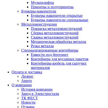
Мультилифты
Прицепы и полуприцепы
Бункеры-накопители
Бункеры накопители открытые
Бункеры накопители специальные
Металлоконструкции
Покраска металлоконструкций
Сборка металлоконструкций
Сварка металлоконструкций
Механическая обработка металла
Резка металла
Специализированные контейнеры
Емкости под бентонит
Контейнера для мусорных пакетов
Контейнеры-кюбель для сыпучих
материалов
Оплата и доставка
Лизинг
Авито
О компании
История компании
Завод в Элекстростали
ТК ФЕСТ
Новости
Отзывы