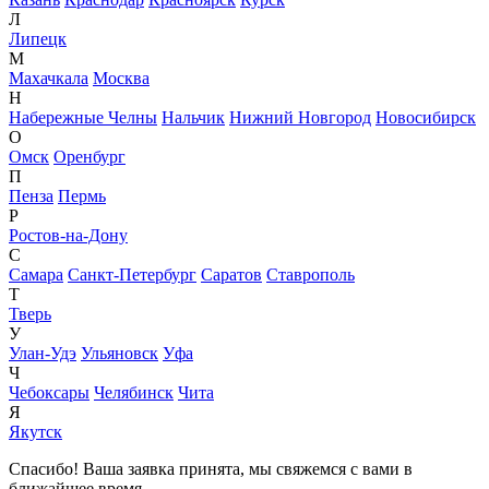
Л
Липецк
М
Махачкала
Москва
Н
Набережные Челны
Нальчик
Нижний Новгород
Новосибирск
О
Омск
Оренбург
П
Пенза
Пермь
Р
Ростов-на-Дону
С
Самара
Санкт-Петербург
Саратов
Ставрополь
Т
Тверь
У
Улан-Удэ
Ульяновск
Уфа
Ч
Чебоксары
Челябинск
Чита
Я
Якутск
Спасибо! Ваша заявка принята, мы свяжемся с вами в
ближайшее время