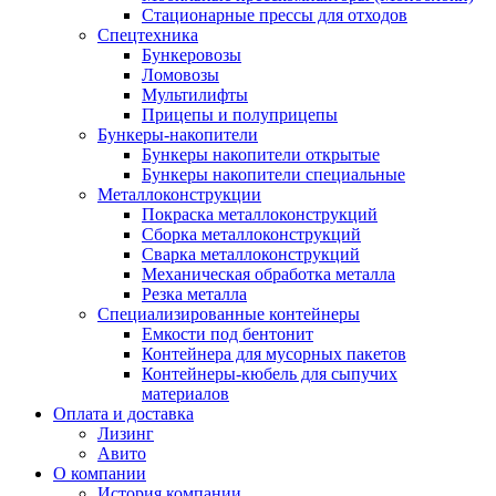
Стационарные прессы для отходов
Спецтехника
Бункеровозы
Ломовозы
Мультилифты
Прицепы и полуприцепы
Бункеры-накопители
Бункеры накопители открытые
Бункеры накопители специальные
Металлоконструкции
Покраска металлоконструкций
Сборка металлоконструкций
Сварка металлоконструкций
Механическая обработка металла
Резка металла
Специализированные контейнеры
Емкости под бентонит
Контейнера для мусорных пакетов
Контейнеры-кюбель для сыпучих
материалов
Оплата и доставка
Лизинг
Авито
О компании
История компании